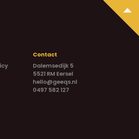
Contact
icy
Dalemsedijk 5
5521 RM Eersel
hello@geeqs.nl
0497 582 127