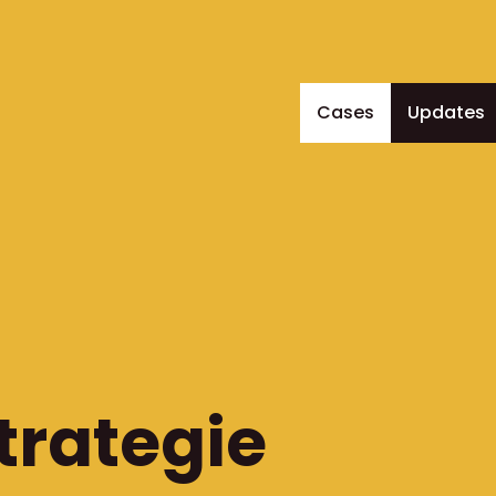
Cases
Updates
trategie