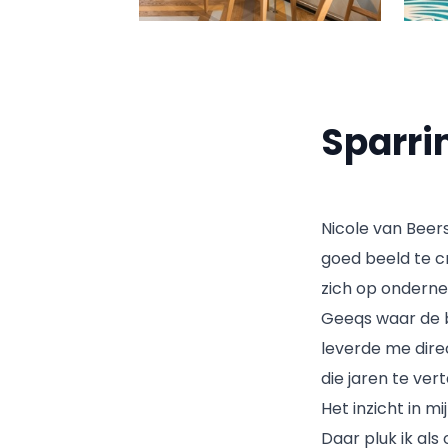
Sparri
Nicole van Beers
goed beeld te c
zich op onderne
Geeqs waar de b
leverde me direc
die jaren te ver
Het inzicht in m
Daar pluk ik al