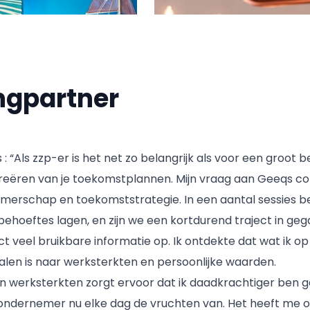
ngpartner
 : “Als zzp-er is het net zo belangrijk als voor een groot b
reëren van je toekomstplannen. Mijn vraag aan Geeqs c
merschap en toekomststrategie. In een aantal sessies b
ehoeftes lagen, en zijn we een kortdurend traject in geg
t veel bruikbare informatie op. Ik ontdekte dat wat ik op
talen is naar werksterkten en persoonlijke waarden.
ijn werksterkten zorgt ervoor dat ik daadkrachtiger ben 
s ondernemer nu elke dag de vruchten van. Het heeft me