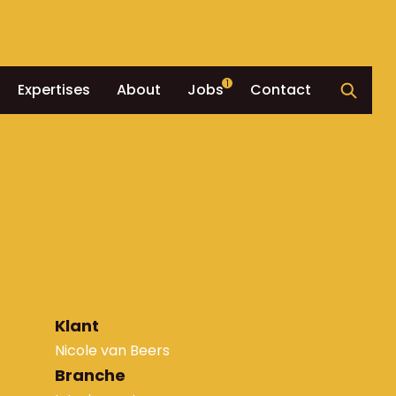
1
Expertises
About
Jobs
Contact
Klant
Nicole van Beers
Branche