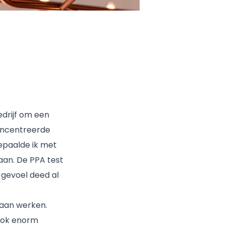
edrijf om een
oncentreerde
epaalde ik met
aan. De PPA test
 gevoel deed al
gaan werken.
 ook enorm