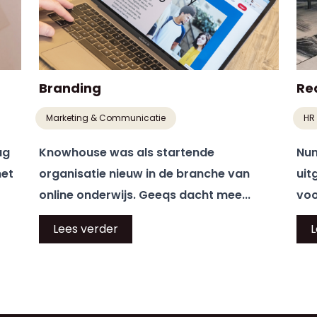
Branding
Re
Marketing & Communicatie
HR
ag
Knowhouse was als startende
Num
met
organisatie nieuw in de branche van
uit
online onderwijs. Geeqs dacht mee...
voo
Lees verder
L